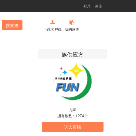
登录
注册
搜索族
下载客户端
我的族库
族供应方
九哥
拥有族数：1274个
进入店铺