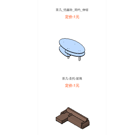
茶几_恺鑫聆_简约_伸缩
定价:1元
茶几-圣托-玻璃
定价:1元