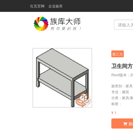
红瓦官网
企业族库
第三方
卫生间方
Revit版本
族类别：家具
专业：
建筑
分类：
家具/
标签：
¥ 1
购