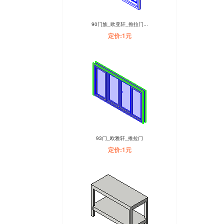
90门族_欧亚轩_推拉门...
定价:1元
93门_欧雅轩_推拉门
定价:1元