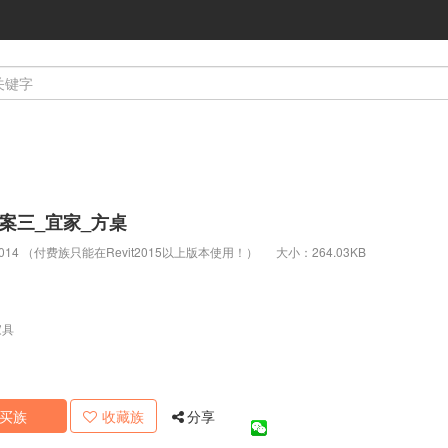
案三_宜家_方桌
：2014 （付费族只能在Revit2015以上版本使用！）
大小：264.03KB
家具
买族
收藏族
分享