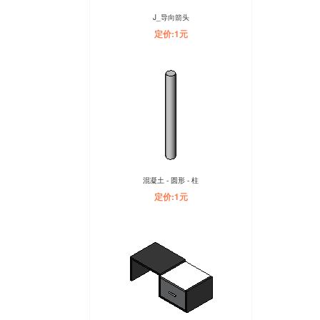
J_导向箭头
定价:1元
混凝土 - 圆形 - 柱
定价:1元