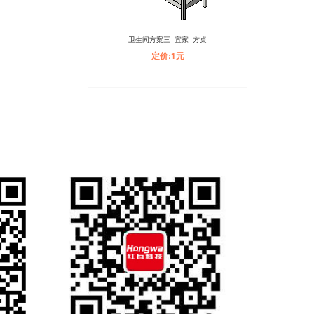
卫生间方案三_宜家_方桌
定价:1元