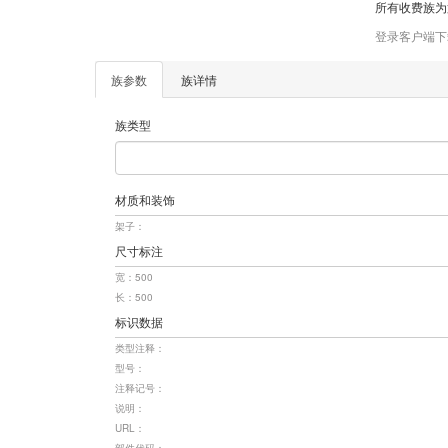
所有收费族为
登录客户端下
族参数
族详情
族类型
材质和装饰
架子：
尺寸标注
宽：500
长：500
标识数据
类型注释：
型号：
注释记号：
说明：
URL：