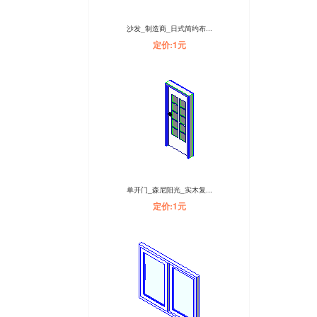
沙发_制造商_日式简约布...
定价:1元
单开门_森尼阳光_实木复...
定价:1元