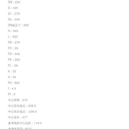
DN：250
D：425
D1：370
D2：330
DN减五十：200
H：595
L：550
FB：276
FC：29
FD：405
FK：355
FL：26
b：32
d：30
Fd：320
f：4.5
Ff：3
中心壁厚：275
中心管右端点：238.5
中心管左端点：-238.5
中心管长：477
参考线距中心边距：119.3
参考线高度：62.5