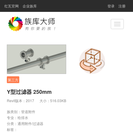
红瓦官网
企业族库
登录
注册
Toggle
navigatio
第三方
Y型过滤器 250mm
Revit版本：2017
大小：516.03KB
族类别：管道附件
专业：
给排水
分类：
通用附件/过滤器
标签：