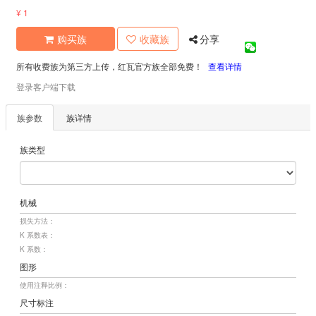
¥ 1
购买族
收藏族
分享
所有收费族为第三方上传，红瓦官方族全部免费！
查看详情
登录客户端下载
族参数
族详情
族类型
机械
损失方法：
K 系数表：
K 系数：
图形
使用注释比例：
尺寸标注