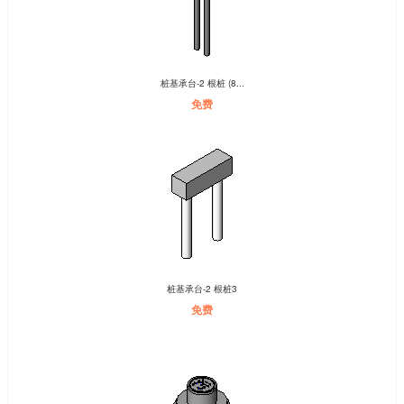
桩基承台-2 根桩 (8...
免费
桩基承台-2 根桩3
免费