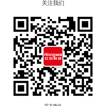
关注我们
官方微信