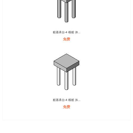
桩基承台-4 根桩 (8...
免费
桩基承台-4 根桩 (6...
免费