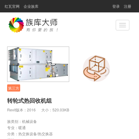
红瓦官网
企业族库
登录
注册
Toggle
navigatio
第三方
转轮式热回收机组
Revit版本：2016
大小：520.03KB
族类别：机械设备
专业：
暖通
分类：
热交换设备/热交换器