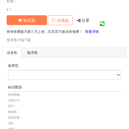
标签：
¥ 1
购买族
收藏族
分享
所有收费族为第三方上传，红瓦官方族全部免费！
查看详情
登录客户端下载
族参数
族详情
族类型
标识数据
类型图像：
注释记号：
型号：
制造商：
类型注释：
URL：