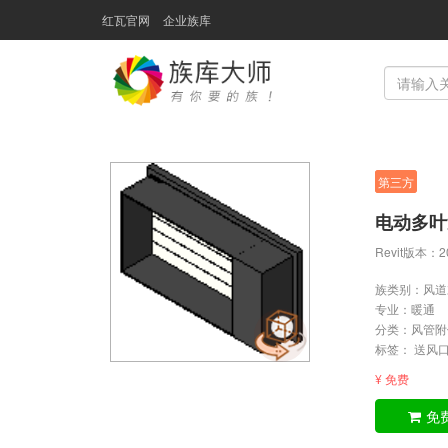
红瓦官网
企业族库
第三方
电动多叶
Revit版本
族类别：风道
专业：
暖通
分类：
风管附
标签： 送风
¥ 免费
免