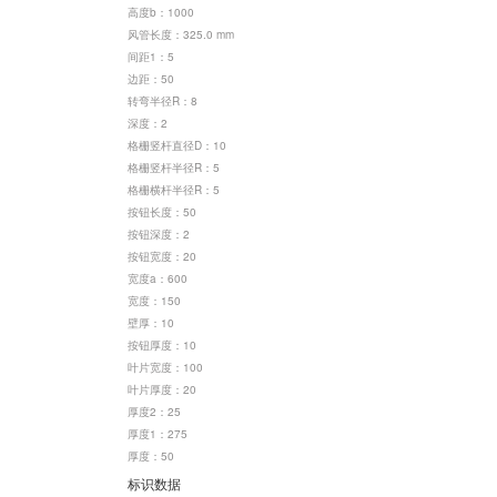
高度b：1000
风管长度：325.0 mm
间距1：5
边距：50
转弯半径R：8
深度：2
格栅竖杆直径D：10
格栅竖杆半径R：5
格栅横杆半径R：5
按钮长度：50
按钮深度：2
按钮宽度：20
宽度a：600
宽度：150
壁厚：10
按钮厚度：10
叶片宽度：100
叶片厚度：20
厚度2：25
厚度1：275
厚度：50
标识数据