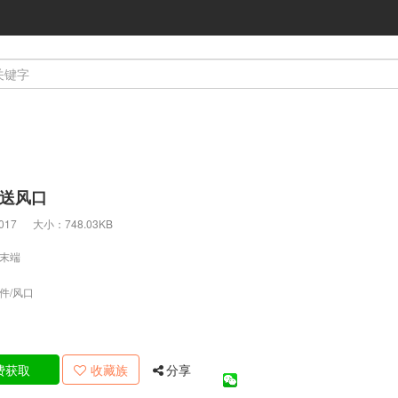
送风口
：2017
大小：748.03KB
末端
件/风口
口
费获取
收藏族
分享