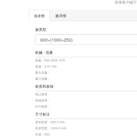
登录客户端下
族参数
族详情
族类型
机械 - 流量
风量：500.0000 m³/h
风速：3.47 m/s
最大流量：
最小流量：
材质和装饰
风口材质：
按钮材质：
叶片材质：
尺寸标注
风管高度：600.0 mm
风管宽度：1000.0 mm
长度：250