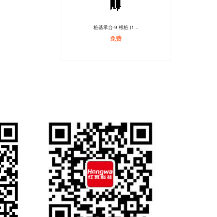
桩基承台-9 根桩 (1...
免费