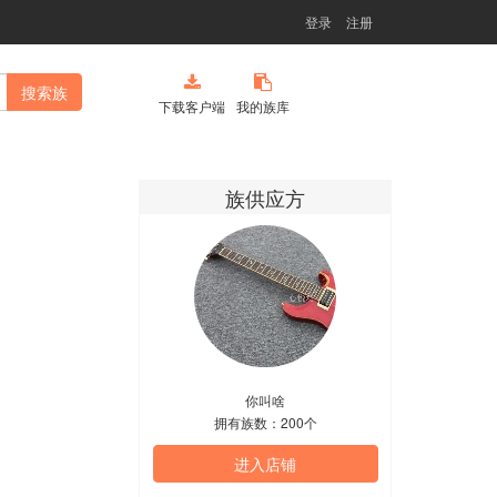
登录
注册
搜索族
下载客户端
我的族库
族供应方
你叫啥
拥有族数：200个
进入店铺